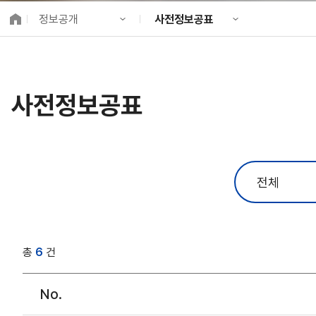
K-City Network
정보공개
사전정보공표
EIPP
국제감축사업 타당
KIND 소개
입찰정보
알림·소식
PPP정보
국제협력
사전정보공표
사업 소개
자료실
프로젝트 소개
사전정보공표
정보공개
경영공시
고객참여
정보공개포털
공공데이터포털
사업실명제
총
6
건
안전경영
No.