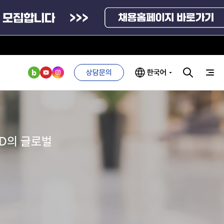
정부부처 및 유관기관
국외기관
연구기관
통계자료
상담문의
한국어
방문예약
부처 및
ESG 경영전략
인사·채용비리
관기관
신고
ND의 글로벌
관리
ESG 추진체계
신고센터
외기관
안심변호사
ESG 경영 선언문
익명제보시스템
구기관
1단계
(부패알리오)
환경경영방침
인사·채용비리 신고
계자료
2단계
청탁금지법
고객서비스헌장
안심변호사 익명제보시스템(부패알리오)
위반신고
ESG 추진실적
청탁금지법 위반신고
부패방지법
프라해외수출지원펀드
의견수렴
위반신고
부패방지법 위반신고