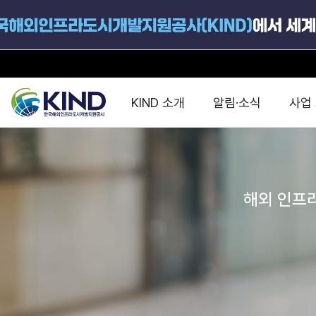
KIND 소개
알림·소식
사업
지원공고
국가별 PPP
공사개요
해외 인프라협력센터 및
진출가이드
운영
해외 인프라
지원사업
설립목적
PPP 동향 및
해외 PPP동향 · 정책 
중소·중견기업 지원
연혁
진출전략
정책사업
비전 및 미션
해외진출 지원
사업분야
해외인프라도시개발
맞춤형 지원상담
사업모델
타당성조사(F/S)
제안서작성