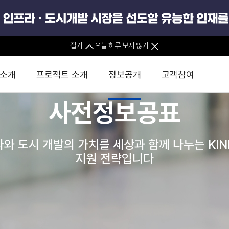
경영공시
기타
접기
오늘 하루 보지 않기
정보공개포털
 소개
프로젝트 소개
정보공개
고객참여
사전정보공표
공공데이터포털
 사무소
경영진 소개
KIND 소식
전체사업
팀코리아 구성 및 사업제안
경영공시
윤리헌장
직접투자
정부
유
와 도시 개발의 가치를 세상과 함께 나누는 KI
조직도 및 연락처
보도자료
직접투자사업
금융자문
기타
인권경영헌장
정책펀드 
분석
국
사업실명제
지원 전략입니다
글로벌 네트워크
뉴스레터
정책펀드사업
실천서약
연
PIS 
브로슈어 · 리플렛
F/S 지원사업
이행지침
통
PIS 
홍보영상
KCN 및 EIPP 사업
인권경영 게시판
사업
안전경영
GIF
카드뉴스
녹색인