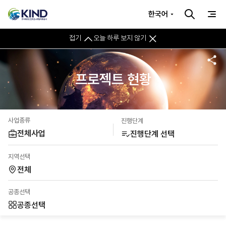
한국어
접기
오늘 하루 보지 않기
프로젝트 현황
사업종류
진행단계
전체사업
진행단계 선택
지역선택
전체
공종선택
공종선택