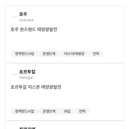
호주
Australia
호주 퀸즈랜드 태양광발전
정책펀드사업
운영단계
아시아/태평양
전력
포르투칼
Portugal
포르투갈 리스본 태양광발전
정책펀드사업
운영단계
유럽
전력