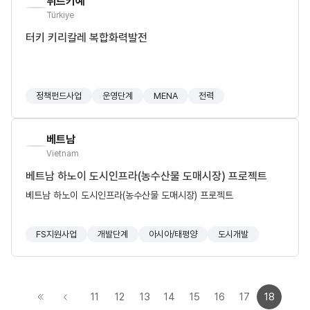
튀르키예
Türkiye
터키 키리칼레 복합화력발전
정책펀드사업
운영단계
MENA
전력
베트남
Vietnam
베트남 하노이 도시인프라(농수산물 도매시장) 프로젝트
베트남 하노이 도시인프라(농수산물 도매시장) 프로젝트
FS지원사업
개발단계
아시아/태평양
도시개발
11
12
13
14
15
16
17
18