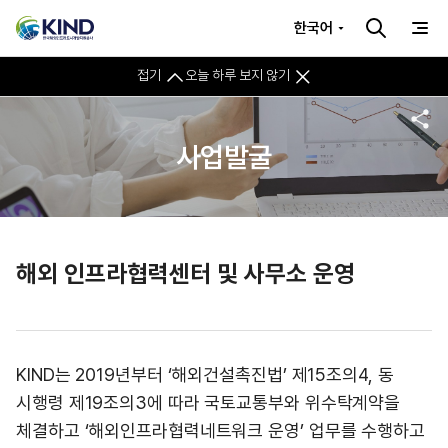
한국어
접기
오늘 하루 보지 않기
사업발굴
해외 인프라협력센터 및 사무소 운영
KIND는 2019년부터 ‘해외건설촉진법’ 제15조의4, 동
시행령 제19조의3에 따라 국토교통부와 위수탁계약을
체결하고 ‘해외인프라협력네트워크 운영’ 업무를 수행하고