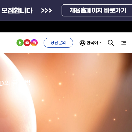
상담문의
사업제안센터
상담문의
한국어
민원만족도조사
부처 및
ESG 경영전략
인사·채용비리
관기관
신고
ND의 글로벌
관리
ESG 추진체계
사이트맵
외기관
안심변호사
ESG 경영 선언문
익명제보시스템
구기관
1단계
(부패알리오)
환경경영방침
계자료
2단계
청탁금지법
관련사이트
고객서비스헌장
위반신고
ESG 추진실적
부패방지법
프라해외수출지원펀드
의견수렴
정부부처 및 유관기관
위반신고