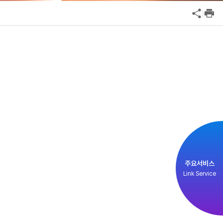
국외기관
공익신고
연구기관
기업성장응답센터
통계자료
신고내역보기
방문예약
신고센터
인사·채용비리 신고
안심변호사 익명제보시스템(부패알리오)
주요서비스
청탁금지법 위반신고
Link Service
부패방지법 위반신고
공익신고
기업성장응답센터