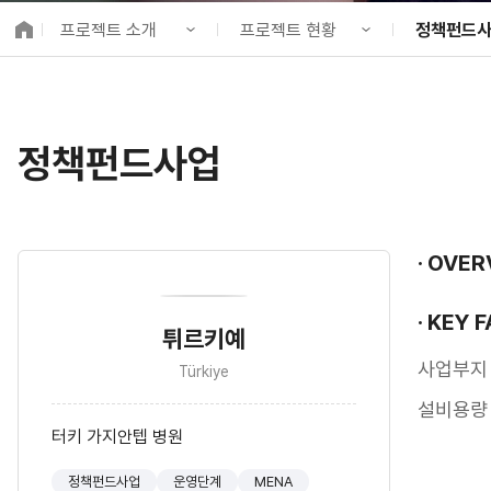
K-City Network
프로젝트 소개
프로젝트 현황
정책펀드
EIPP
국제감축사업 타당
KIND 소개
프로젝트 홍보관
전체사업
알림·소식
프로젝트 현황
직접투자사
국제협력
정책펀드사업
사업 소개
펀드 현황
정책펀드사
프로젝트 소개
F/S 지원
정보공개
KCN 및 EI
OVER
고객참여
KEY 
튀르키예
사업부지
Türkiye
설비용량
터키 가지안텝 병원
정책펀드사업
운영단계
MENA