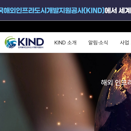
프로젝트 현황
전체사업
직접투자사업
KIND 소개
알림·소식
사업
정책펀드사업
F/S 지원사업
KCN 및 EIPP 사업
지원공고
국가별 PPP
공사개요
해외 인프라협력센터 및
진출가이드
운영
해외 인프라
지원사업
설립목적
펀드 현황
PPP 동향 및
해외 PPP동향 · 정책 
중소·중견기업 지원
연혁
진출전략
정책사업
비전 및 미션
해외진출 지원
사업분야
해외인프라도시개발
맞춤형 지원상담
사업모델
타당성조사(F/S)
제안서작성