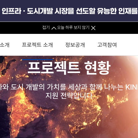
PPP정보
접기
오늘 하루 보지 않기
국가별 PPP 진출가이드
PPP 동향 및 진출전략
 소개
프로젝트 소개
정보공개
고객참여
프로젝트 현황
자료실
 사무소
경영진 소개
KIND 소식
전체사업
팀코리아 구성 및 사업제안
경영공시
윤리헌장
직접투자
정부
유
와 도시 개발의 가치를 세상과 함께 나누는 KI
조직도 및 연락처
보도자료
직접투자사업
금융자문
기타
인권경영헌장
정책펀드 
사전정보공표
분석
국
지원 전략입니다
글로벌 네트워크
뉴스레터
정책펀드사업
실천서약
연
PIS 
브로슈어 · 리플렛
F/S 지원사업
이행지침
통
PIS 
경영공시
홍보영상
KCN 및 EIPP 사업
인권경영 게시판
사업
GIF
카드뉴스
녹색인
경영공시