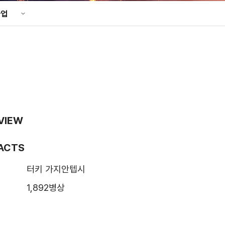
기타
사업
성조사
정보공개포털
업
업
공공데이터포털
사업
PP 사업
VIEW
사업실명제
FACTS
안전경영
터키 가지안텝시
1,892병상