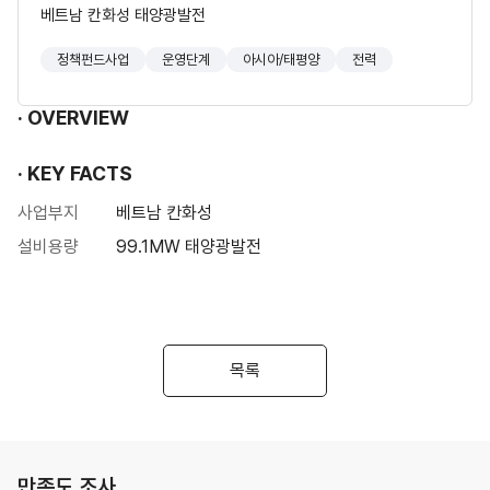
베트남 칸화성 태양광발전
정책펀드사업
운영단계
아시아/태평양
전력
OVERVIEW
KEY FACTS
사업부지
베트남 칸화성
설비용량
99.1MW 태양광발전
목록
만족도 조사