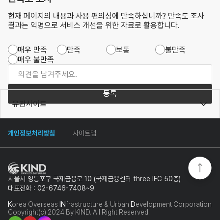
현재 페이지의 내용과 사용 편의성에 만족하십니까? 만족도 조사
결과는 익명으로 서비스 개선을 위한 자료로 활용합니다.
매우 만족
만족
보통
불만족
매우 불만족
등록
유관사이트
개인정보처리방침
사이트맵
서울시 영등포구 국제금융로 10 (국제금융센터 three IFC 50층)
대표전화 : 02-6746-7408~9
K
orea Overseas
IN
frastructure & Urban
D
evelopment Corporation
Copyright(c) 2024 By KIND. All Right Reserved.